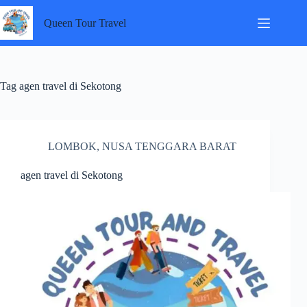
Skip
to
Queen Tour Travel
content
Tag
agen travel di Sekotong
LOMBOK
,
NUSA TENGGARA BARAT
agen travel di Sekotong