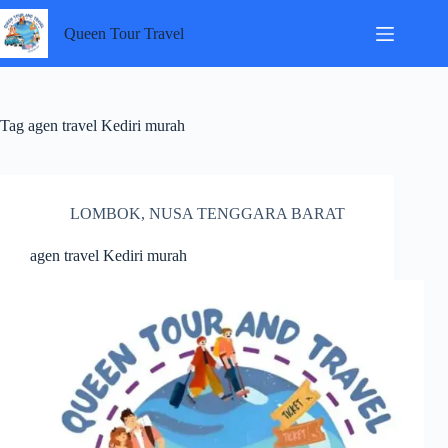
Skip
to
Queen Tour Travel
content
Tag
agen travel Kediri murah
LOMBOK
,
NUSA TENGGARA BARAT
agen travel Kediri murah