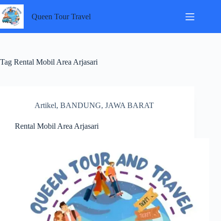
Skip
to
Queen Tour Travel
content
Tag
Rental Mobil Area Arjasari
Artikel
,
BANDUNG
,
JAWA BARAT
Rental Mobil Area Arjasari