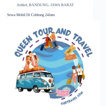
Artikel
,
BANDUNG
,
JAWA BARAT
Sewa Mobil Di Coblong 24Jam