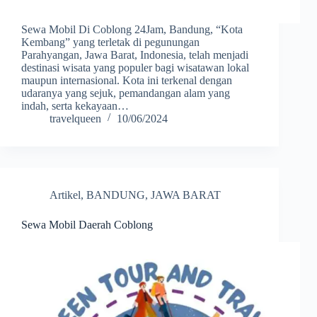
Sewa Mobil Di Coblong 24Jam, Bandung, “Kota
Kembang” yang terletak di pegunungan
Parahyangan, Jawa Barat, Indonesia, telah menjadi
destinasi wisata yang populer bagi wisatawan lokal
maupun internasional. Kota ini terkenal dengan
udaranya yang sejuk, pemandangan alam yang
indah, serta kekayaan…
travelqueen
10/06/2024
Artikel
,
BANDUNG
,
JAWA BARAT
Sewa Mobil Daerah Coblong