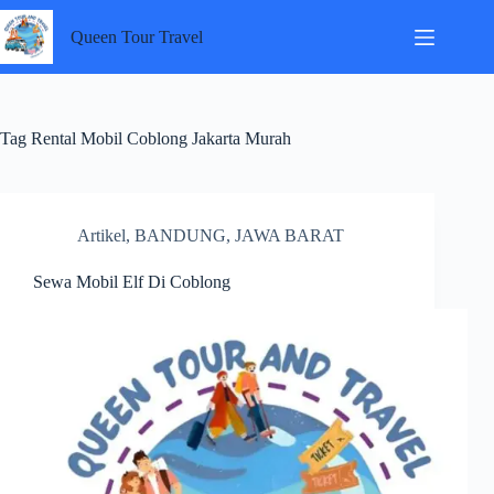
Skip
to
Queen Tour Travel
content
Tag
Rental Mobil Coblong Jakarta Murah
Artikel
,
BANDUNG
,
JAWA BARAT
Sewa Mobil Elf Di Coblong