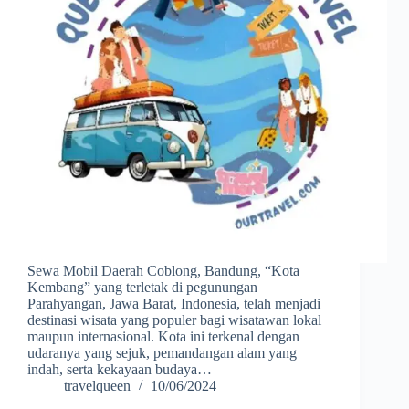
Sewa Mobil Daerah Coblong, Bandung, “Kota
Kembang” yang terletak di pegunungan
Parahyangan, Jawa Barat, Indonesia, telah menjadi
destinasi wisata yang populer bagi wisatawan lokal
maupun internasional. Kota ini terkenal dengan
udaranya yang sejuk, pemandangan alam yang
indah, serta kekayaan budaya…
travelqueen
10/06/2024