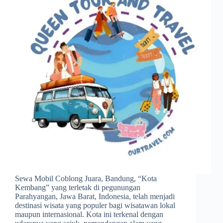
Sewa Mobil Coblong Juara, Bandung, “Kota
Kembang” yang terletak di pegunungan
Parahyangan, Jawa Barat, Indonesia, telah menjadi
destinasi wisata yang populer bagi wisatawan lokal
maupun internasional. Kota ini terkenal dengan