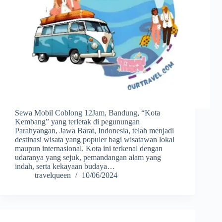
Sewa Mobil Coblong 12Jam, Bandung, “Kota
Kembang” yang terletak di pegunungan
Parahyangan, Jawa Barat, Indonesia, telah menjadi
destinasi wisata yang populer bagi wisatawan lokal
maupun internasional. Kota ini terkenal dengan
udaranya yang sejuk, pemandangan alam yang
indah, serta kekayaan budaya…
travelqueen
10/06/2024