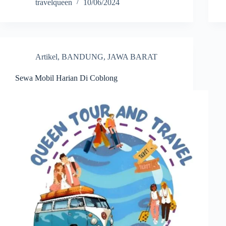
travelqueen
10/06/2024
Artikel
,
BANDUNG
,
JAWA BARAT
Sewa Mobil Harian Di Coblong