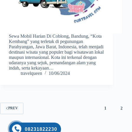
Sewa Mobil Harian Di Coblong, Bandung, “Kota
Kembang” yang terletak di pegunungan
Parahyangan, Jawa Barat, Indonesia, telah menjadi
destinasi wisata yang populer bagi wisatawan lokal
maupun internasional. Kota ini terkenal dengan
udaranya yang sejuk, pemandangan alam yang
indah, serta kekayaan…
travelqueen
10/06/2024
1
2
PREV
08231822230