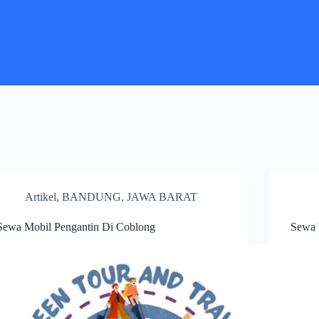
Artikel
,
BANDUNG
,
JAWA BARAT
Sewa Mobil Pengantin Di Coblong
Sewa 