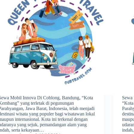
Sewa Mobil Innova Di Coblong, Bandung, “Kota
Sewa 
Kembang” yang terletak di pegunungan
“Kota
Parahyangan, Jawa Barat, Indonesia, telah menjadi
Parahy
destinasi wisata yang populer bagi wisatawan lokal
destin
maupun internasional. Kota ini terkenal dengan
maupun
udaranya yang sejuk, pemandangan alam yang
udara
indah, serta kekayaan…
indah