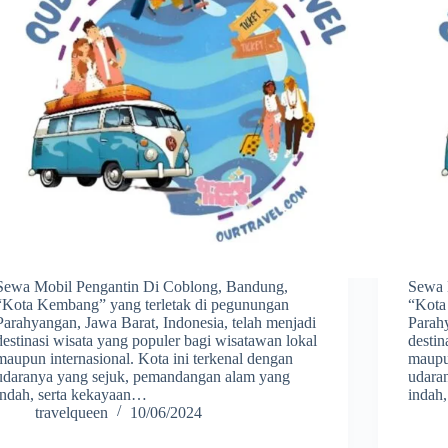
Sewa Mobil Pengantin Di Coblong, Bandung,
Sewa 
“Kota Kembang” yang terletak di pegunungan
“Kota
Parahyangan, Jawa Barat, Indonesia, telah menjadi
Parahy
destinasi wisata yang populer bagi wisatawan lokal
destin
maupun internasional. Kota ini terkenal dengan
maupun
udaranya yang sejuk, pemandangan alam yang
udara
indah, serta kekayaan…
indah
travelqueen
10/06/2024