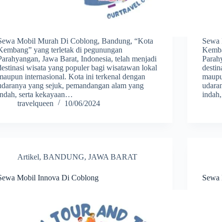
Sewa Mobil Murah Di Coblong, Bandung, “Kota
Sewa 
Kembang” yang terletak di pegunungan
Kemba
Parahyangan, Jawa Barat, Indonesia, telah menjadi
Parahy
destinasi wisata yang populer bagi wisatawan lokal
destin
maupun internasional. Kota ini terkenal dengan
maupun
udaranya yang sejuk, pemandangan alam yang
udara
indah, serta kekayaan…
indah
travelqueen
10/06/2024
Artikel
,
BANDUNG
,
JAWA BARAT
Sewa Mobil Innova Di Coblong
Sewa 