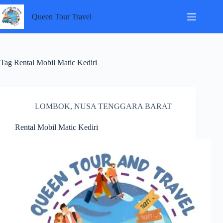
Skip
to
Queen Tour Travel
content
Tag
Rental Mobil Matic Kediri
LOMBOK
,
NUSA TENGGARA BARAT
Rental Mobil Matic Kediri