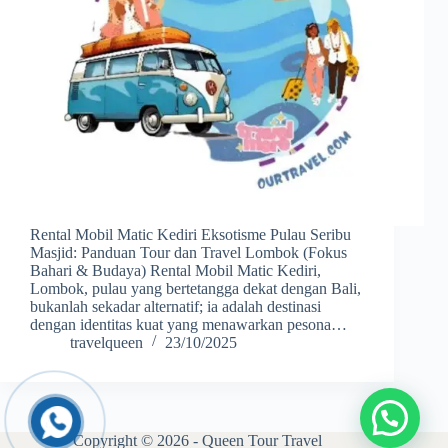
Rental Mobil Matic Kediri Eksotisme Pulau Seribu
Masjid: Panduan Tour dan Travel Lombok (Fokus
Bahari & Budaya) Rental Mobil Matic Kediri,
Lombok, pulau yang bertetangga dekat dengan Bali,
bukanlah sekadar alternatif; ia adalah destinasi
dengan identitas kuat yang menawarkan pesona…
travelqueen
23/10/2025
Copyright © 2026 - Queen Tour Travel