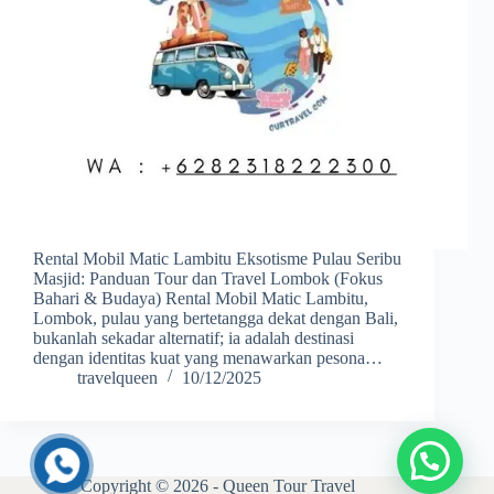
Rental Mobil Matic Lambitu Eksotisme Pulau Seribu
Masjid: Panduan Tour dan Travel Lombok (Fokus
Bahari & Budaya) Rental Mobil Matic Lambitu,
Lombok, pulau yang bertetangga dekat dengan Bali,
bukanlah sekadar alternatif; ia adalah destinasi
dengan identitas kuat yang menawarkan pesona…
travelqueen
10/12/2025
Copyright © 2026 - Queen Tour Travel