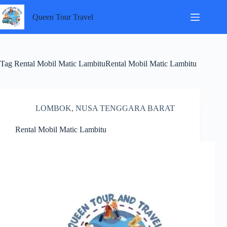
Skip
to
Queen Tour Travel
content
Tag
Rental Mobil Matic LambituRental Mobil Matic Lambitu
LOMBOK
,
NUSA TENGGARA BARAT
Rental Mobil Matic Lambitu