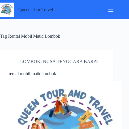
Skip
to
Queen Tour Travel
content
Tag
Rental Mobil Matic Lombok
LOMBOK
,
NUSA TENGGARA BARAT
rental mobil matic lombok