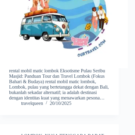
rental mobil matic lombok Eksotisme Pulau Seribu
Masjid: Panduan Tour dan Travel Lombok (Fokus
Bahari & Budaya) rental mobil matic lombok,
Lombok, pulau yang bertetangga dekat dengan Bali,
bukanlah sekadar alternatif; ia adalah destinasi
dengan identitas kuat yang menawarkan pesona…
travelqueen
20/10/2025