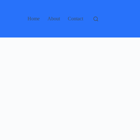
Home
About
Contact