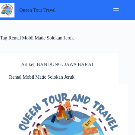
Skip
to
Queen Tour Travel
content
Tag
Rental Mobil Matic Solokan Jeruk
Artikel
,
BANDUNG
,
JAWA BARAT
Rental Mobil Matic Solokan Jeruk