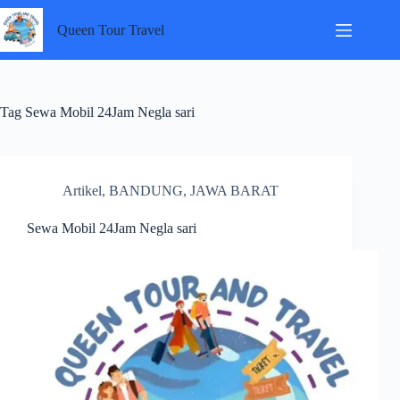
Skip
to
Queen Tour Travel
content
Tag
Sewa Mobil 24Jam Negla sari
Artikel
,
BANDUNG
,
JAWA BARAT
Sewa Mobil 24Jam Negla sari