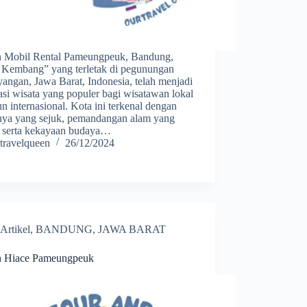
 Mobil Rental Pameungpeuk, Bandung,
 Kembang” yang terletak di pegunungan
angan, Jawa Barat, Indonesia, telah menjadi
asi wisata yang populer bagi wisatawan lokal
 internasional. Kota ini terkenal dengan
nya yang sejuk, pemandangan alam yang
, serta kekayaan budaya…
travelqueen
26/12/2024
Artikel
,
BANDUNG
,
JAWA BARAT
 Hiace Pameungpeuk