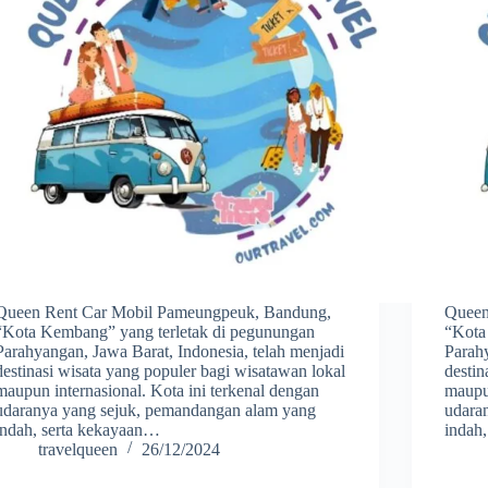
Queen Rent Car Mobil Pameungpeuk, Bandung,
Queen
“Kota Kembang” yang terletak di pegunungan
“Kota
Parahyangan, Jawa Barat, Indonesia, telah menjadi
Parahy
destinasi wisata yang populer bagi wisatawan lokal
destin
maupun internasional. Kota ini terkenal dengan
maupun
udaranya yang sejuk, pemandangan alam yang
udara
indah, serta kekayaan…
indah
travelqueen
26/12/2024