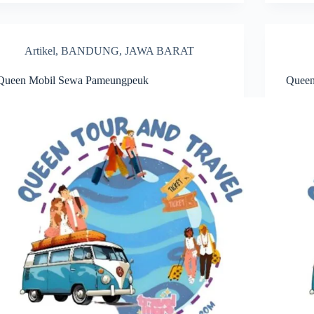
Artikel
,
BANDUNG
,
JAWA BARAT
Queen Mobil Sewa Pameungpeuk
Queen