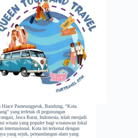
 Hiace Pameungpeuk, Bandung, “Kota
ng” yang terletak di pegunungan
angan, Jawa Barat, Indonesia, telah menjadi
asi wisata yang populer bagi wisatawan lokal
 internasional. Kota ini terkenal dengan
nya yang sejuk, pemandangan alam yang