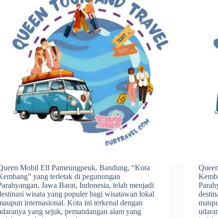
Queen Mobil Elf Pameungpeuk, Bandung, “Kota
Queen
Kembang” yang terletak di pegunungan
Kemba
Parahyangan, Jawa Barat, Indonesia, telah menjadi
Parahy
destinasi wisata yang populer bagi wisatawan lokal
destin
maupun internasional. Kota ini terkenal dengan
maupun
udaranya yang sejuk, pemandangan alam yang
udara