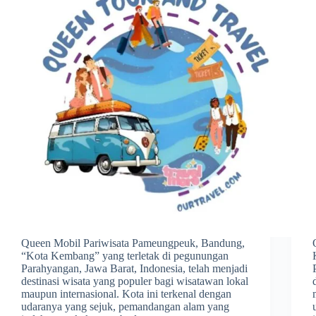
Queen Mobil Pariwisata Pameungpeuk, Bandung,
“Kota Kembang” yang terletak di pegunungan
Parahyangan, Jawa Barat, Indonesia, telah menjadi
destinasi wisata yang populer bagi wisatawan lokal
maupun internasional. Kota ini terkenal dengan
udaranya yang sejuk, pemandangan alam yang