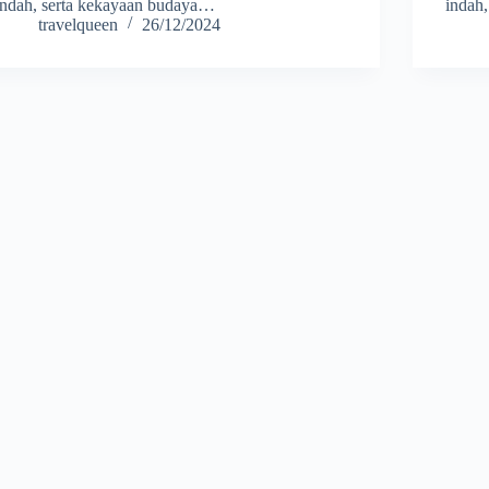
indah, serta kekayaan budaya…
indah
travelqueen
26/12/2024