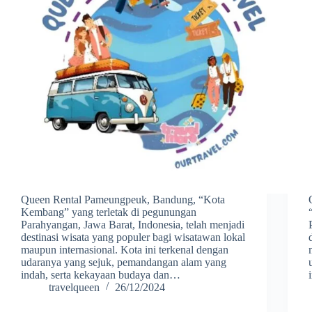
Queen Rental Pameungpeuk, Bandung, “Kota
Kembang” yang terletak di pegunungan
Parahyangan, Jawa Barat, Indonesia, telah menjadi
destinasi wisata yang populer bagi wisatawan lokal
maupun internasional. Kota ini terkenal dengan
udaranya yang sejuk, pemandangan alam yang
indah, serta kekayaan budaya dan…
travelqueen
26/12/2024