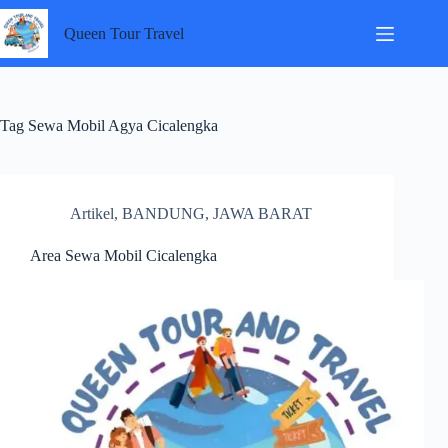
Skip
to
Queen Tour Travel
content
Tag
Sewa Mobil Agya Cicalengka
Artikel
,
BANDUNG
,
JAWA BARAT
Area Sewa Mobil Cicalengka