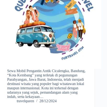
Sewa Mobil Pengantin Antik Cicalengka, Bandung,
“Kota Kembang” yang terletak di pegunungan
Parahyangan, Jawa Barat, Indonesia, telah menjadi
destinasi wisata yang populer bagi wisatawan lokal
maupun internasional. Kota ini terkenal dengan
udaranya yang sejuk, pemandangan alam yang
indah, serta kekayaan…
travelqueen
28/12/2024