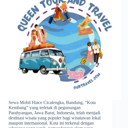
Sewa Mobil Hiace Cicalengka, Bandung, “Kota
Kembang” yang terletak di pegunungan
Parahyangan, Jawa Barat, Indonesia, telah menjadi
destinasi wisata yang populer bagi wisatawan lokal
maupun internasional. Kota ini terkenal dengan