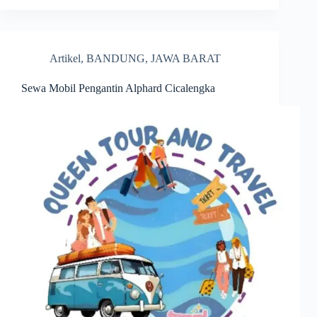
Artikel
,
BANDUNG
,
JAWA BARAT
Sewa Mobil Pengantin Alphard Cicalengka