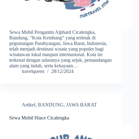
Sewa Mobil Pengantin Alphard Cicalengka,
Bandung, “Kota Kembang” yang terletak di
pegunungan Parahyangan, Jawa Barat, Indonesia,
telah menjadi destinasi wisata yang populer bagi
wisatawan lokal maupun internasional. Kota ini
terkenal dengan udaranya yang sejuk, pemandangan
alam yang indah, serta kekayaan…
travelqueen
28/12/2024
Artikel
,
BANDUNG
,
JAWA BARAT
Sewa Mobil Hiace Cicalengka