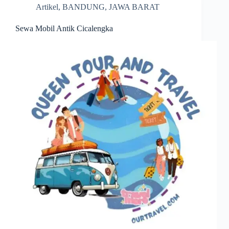
Artikel
,
BANDUNG
,
JAWA BARAT
Sewa Mobil Antik Cicalengka