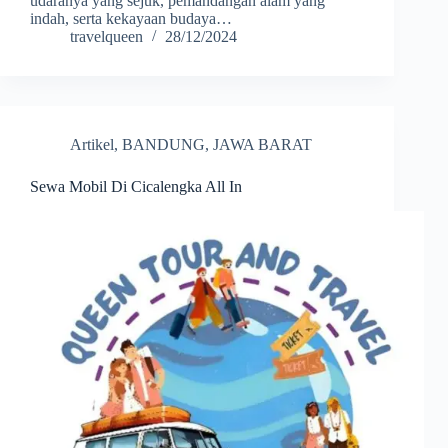
udaranya yang sejuk, pemandangan alam yang
indah, serta kekayaan budaya…
travelqueen
28/12/2024
Artikel
,
BANDUNG
,
JAWA BARAT
Sewa Mobil Di Cicalengka All In