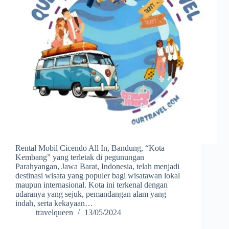
Rental Mobil Cicendo All In, Bandung, “Kota
Kembang” yang terletak di pegunungan
Parahyangan, Jawa Barat, Indonesia, telah menjadi
destinasi wisata yang populer bagi wisatawan lokal
maupun internasional. Kota ini terkenal dengan
udaranya yang sejuk, pemandangan alam yang
indah, serta kekayaan…
travelqueen
13/05/2024