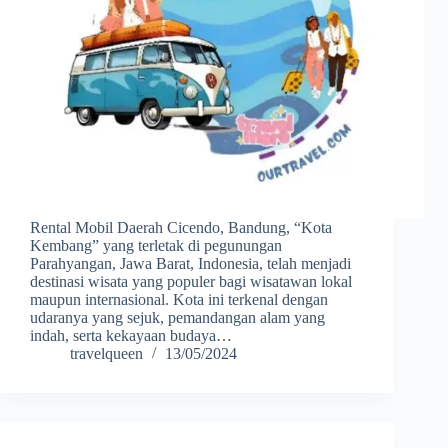
Rental Mobil Daerah Cicendo, Bandung, “Kota
Kembang” yang terletak di pegunungan
Parahyangan, Jawa Barat, Indonesia, telah menjadi
destinasi wisata yang populer bagi wisatawan lokal
maupun internasional. Kota ini terkenal dengan
udaranya yang sejuk, pemandangan alam yang
indah, serta kekayaan budaya…
travelqueen
13/05/2024