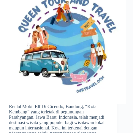
Rental Mobil Elf Di Cicendo, Bandung, “Kota
Kembang” yang terletak di pegunungan
Parahyangan, Jawa Barat, Indonesia, telah menjadi
destinasi wisata yang populer bagi wisatawan lokal
maupun internasional. Kota ini terkenal dengan