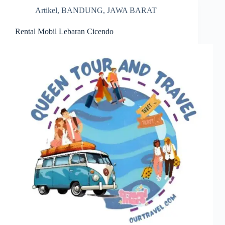
Artikel
,
BANDUNG
,
JAWA BARAT
Rental Mobil Lebaran Cicendo