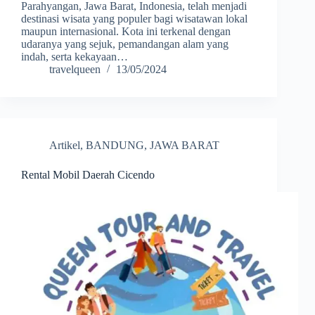
Parahyangan, Jawa Barat, Indonesia, telah menjadi
destinasi wisata yang populer bagi wisatawan lokal
maupun internasional. Kota ini terkenal dengan
udaranya yang sejuk, pemandangan alam yang
indah, serta kekayaan…
travelqueen
13/05/2024
Artikel
,
BANDUNG
,
JAWA BARAT
Rental Mobil Daerah Cicendo