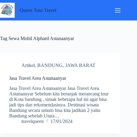
Skip
to
Queen Tour Travel
content
Tag
Sewa Mobil Alphard Astanaanyar
Artikel
,
BANDUNG
,
JAWA BARAT
Jasa Travel Area Astanaanyar
Jasa Travel Area Astanaanyar Jasa Travel Area
Astanaanyar Sebelum kita beranjak merancang tour
di Kota bandung , simak beberapa hal ini agar bisa
jadi tips dan rekomendasinya. Destinasi wisata
Bandung secara umum bisa kita jadikan 2 yaitu
Bandung sebelah Utara…
travelqueen
17/01/2024