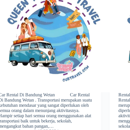
Car Rental Di Bandung Wetan Car Rental
Rent
Di Bandung Wetan . Transportasi merupakan suatu
Renta
kebutuhan mendasar yang sangat diperlukan oleh
merup
semua orang dalam menunjang aktivitasnya.
diper
Hampir setiap hari semua orang menggunakan alat
aktivi
transportasi baik untuk bekerja, sekolah,
menggu
mengangkut bahan pangan,…
sekol