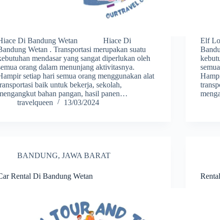
Hiace Di Bandung Wetan Hiace Di
Elf 
Bandung Wetan . Transportasi merupakan suatu
Bandu
kebutuhan mendasar yang sangat diperlukan oleh
kebut
semua orang dalam menunjang aktivitasnya.
semua
Hampir setiap hari semua orang menggunakan alat
Hampi
transportasi baik untuk bekerja, sekolah,
transp
mengangkut bahan pangan, hasil panen…
menga
travelqueen
13/03/2024
BANDUNG
,
JAWA BARAT
Car Rental Di Bandung Wetan
Renta