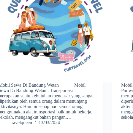
Mobil Sewa Di Bandung Wetan Mobil
Mobi
Sewa Di Bandung Wetan . Transportasi
Pariw
merupakan suatu kebutuhan mendasar yang sangat
merup
diperlukan oleh semua orang dalam menunjang
diper
aktivitasnya. Hampir setiap hari semua orang
aktivi
menggunakan alat transportasi baik untuk bekerja,
menggu
sekolah, mengangkut bahan pangan,…
sekol
travelqueen
13/03/2024