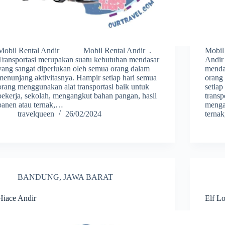
Mobil Rental Andir Mobil Rental Andir .
Mobil
Transportasi merupakan suatu kebutuhan mendasar
Andir
yang sangat diperlukan oleh semua orang dalam
menda
menunjang aktivitasnya. Hampir setiap hari semua
orang
orang menggunakan alat transportasi baik untuk
setia
bekerja, sekolah, mengangkut bahan pangan, hasil
transp
panen atau ternak,…
menga
travelqueen
26/02/2024
terna
BANDUNG
,
JAWA BARAT
Hiace Andir
Elf L