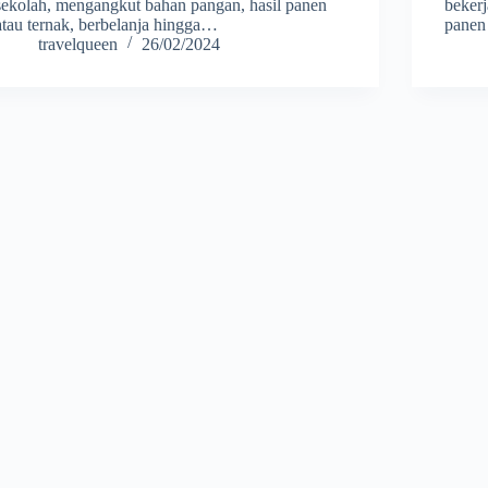
sekolah, mengangkut bahan pangan, hasil panen
bekerj
atau ternak, berbelanja hingga…
panen
travelqueen
26/02/2024