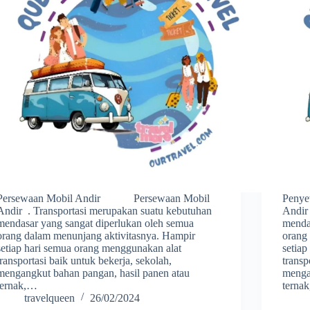
Persewaan Mobil Andir Persewaan Mobil
Peny
Andir . Transportasi merupakan suatu kebutuhan
Andir
mendasar yang sangat diperlukan oleh semua
menda
orang dalam menunjang aktivitasnya. Hampir
orang
setiap hari semua orang menggunakan alat
setia
transportasi baik untuk bekerja, sekolah,
transp
mengangkut bahan pangan, hasil panen atau
menga
ternak,…
terna
travelqueen
26/02/2024