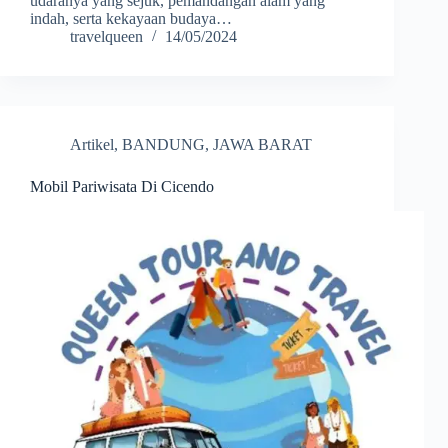
udaranya yang sejuk, pemandangan alam yang
indah, serta kekayaan budaya…
travelqueen
14/05/2024
Artikel
,
BANDUNG
,
JAWA BARAT
Mobil Pariwisata Di Cicendo