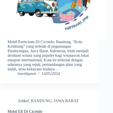
Mobil Pariwisata Di Cicendo, Bandung, “Kota
Kembang” yang terletak di pegunungan
Parahyangan, Jawa Barat, Indonesia, telah menjadi
destinasi wisata yang populer bagi wisatawan lokal
maupun internasional. Kota ini terkenal dengan
udaranya yang sejuk, pemandangan alam yang
indah, serta kekayaan budaya…
travelqueen
14/05/2024
Artikel
,
BANDUNG
,
JAWA BARAT
Mobil Elf Di Cicendo