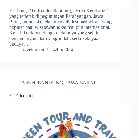
Elf Long Di Cicendo, Bandung, “Kota Kembang”
yang terletak di pegunungan Parahyangan, Jawa
Barat, Indonesia, telah menjadi destinasi wisata yang
populer bagi wisatawan lokal maupun internasional.
Kota ini terkenal dengan udaranya yang sejuk,
pemandangan alam yang indah, serta kekayaan
budaya…
travelqueen
14/05/2024
Artikel
,
BANDUNG
,
JAWA BARAT
Elf Cicendo