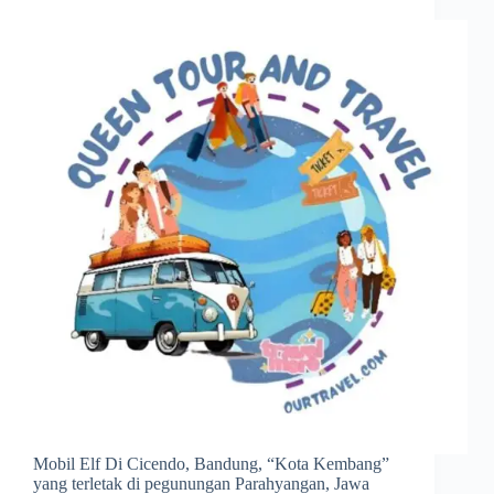
Mobil Elf Di Cicendo, Bandung, “Kota Kembang”
yang terletak di pegunungan Parahyangan, Jawa