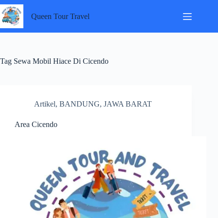
Skip
to
Queen Tour Travel
content
Tag
Sewa Mobil Hiace Di Cicendo
Artikel
,
BANDUNG
,
JAWA BARAT
Area Cicendo