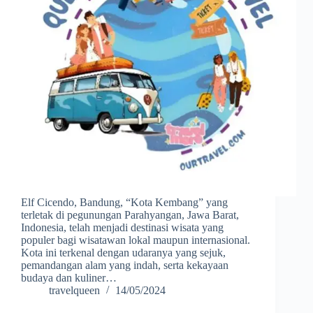
Elf Cicendo, Bandung, “Kota Kembang” yang
terletak di pegunungan Parahyangan, Jawa Barat,
Indonesia, telah menjadi destinasi wisata yang
populer bagi wisatawan lokal maupun internasional.
Kota ini terkenal dengan udaranya yang sejuk,
pemandangan alam yang indah, serta kekayaan
budaya dan kuliner…
travelqueen
14/05/2024