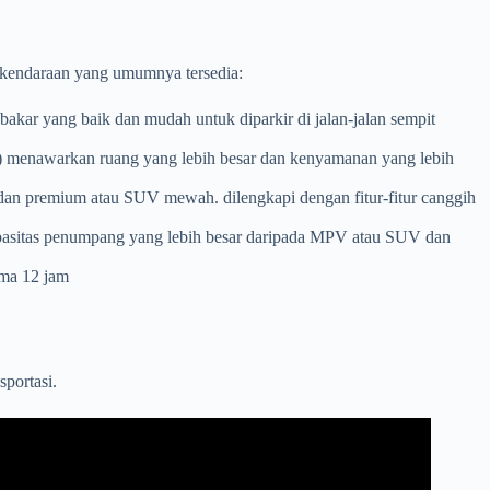
 kendaraan yang umumnya tersedia:
bakar yang baik dan mudah untuk diparkir di jalan-jalan sempit
e) menawarkan ruang yang lebih besar dan kenyamanan yang lebih
dan premium atau SUV mewah. dilengkapi dengan fitur-fitur canggih
kapasitas penumpang yang lebih besar daripada MPV atau SUV dan
ama 12 jam
portasi.