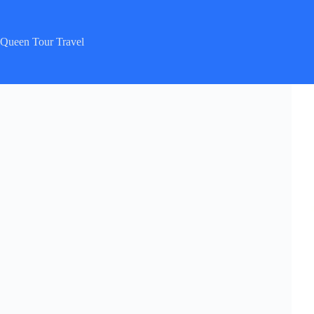
Skip
to
content
Queen Tour Travel
Area Gedebage