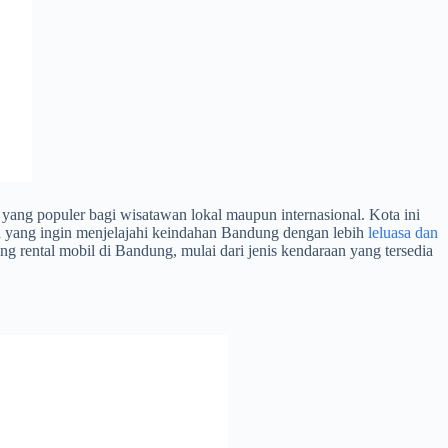
a yang populer bagi wisatawan lokal maupun internasional. Kota ini
 yang ingin menjelajahi keindahan Bandung dengan lebih
leluasa dan
ng rental mobil di Bandung, mulai dari jenis kendaraan yang tersedia