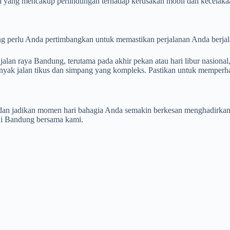
si yang mencakup perlindungan terhadap kerusakan mobil dan kecelaka
g perlu Anda pertimbangkan untuk memastikan perjalanan Anda berjala
alan raya Bandung, terutama pada akhir pekan atau hari libur nasional
nyak jalan tikus dan simpang yang kompleks. Pastikan untuk memperha
dan jadikan momen hari bahagia Anda semakin berkesan menghadirkan b
 di Bandung bersama kami.