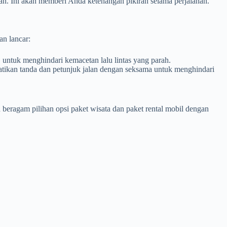
an. Ini akan memberi Anda ketenangan pikiran selama perjalanan.
n lancar:
, untuk menghindari kemacetan lalu lintas yang parah.
tikan tanda dan petunjuk jalan dengan seksama untuk menghindari
eragam pilihan opsi paket wisata dan paket rental mobil dengan