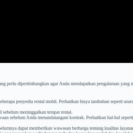
 yang perlu dipertimbangkan agar Anda mendapatkan pengalaman yang m
beberapa penyedia rental mobil. Perhatikan biaya tambahan seperti asu
il sebelum meninggalkan tempat rental.
yewaan sebelum Anda menandatangani kontrak. Perhatikan hal-hal sepert
belumnya dapat memberikan wawasan berharga tentang kualitas layan