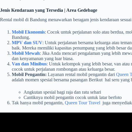
Jenis Kendaraan yang Tersedia | Area Gedebage
Rental mobil di Bandung menawarkan beragam jenis kendaraan sesuai 
Mobil Ekonomis
: Cocok untuk perjalanan solo atau berdua, mo
Bandung.
MPV dan SUV
: Untuk perjalanan bersama keluarga atau tema
baik. Mereka memiliki kapasitas penumpang yang lebih besar da
Mobil Mewah
: Jika Anda mencari pengalaman yang lebih mewa
dan kenyamanan yang luar biasa.
Van dan Minibus
: Untuk kelompok yang lebih besar, van atau
cocok untuk perjalanan rombongan atau keluarga besar.
Mobil Pengantin:
Layanan rental mobil pengantin dari
Queen T
adalah momen spesial bersama pasangan Berikut hal seru yang 
Angkutan spesial bagi raja dan ratu sehari
Cantiknya mobil pengantin cocok untuk latar berfoto
Tak hanya mobil pengantin,
Queen Tour Travel
juga menyediaka