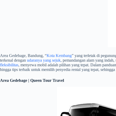
Area Gedebage, Bandung, “
Kota Kembang
” yang terletak di pegunun
terkenal dengan
udaranya yang sejuk
, pemandangan alam yang indah, 
fleksibilitas
, menyewa mobil adalah pilihan yang tepat. Dalam panduan i
hingga tips terbaik untuk memilih penyedia rental yang tepat, sehingg
Area Gedebage | Queen Tour Travel