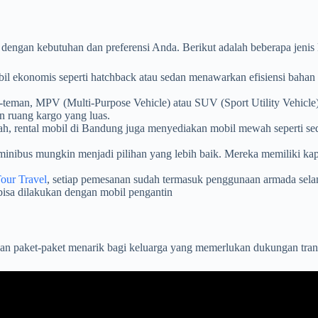
dengan kebutuhan dan preferensi Anda. Berikut adalah beberapa jenis
bil ekonomis seperti hatchback atau sedan menawarkan efisiensi bahan 
n-teman, MPV (Multi-Purpose Vehicle) atau SUV (Sport Utility Vehicl
n ruang kargo yang luas.
h, rental mobil di Bandung juga menyediakan mobil mewah seperti se
 minibus mungkin menjadi pilihan yang lebih baik. Mereka memiliki 
our Travel
, setiap pemesanan sudah termasuk penggunaan armada sel
bisa dilakukan dengan mobil pengantin
n paket-paket menarik bagi keluarga yang memerlukan dukungan trans