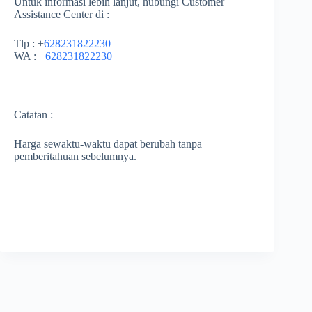
Untuk informasi lebih lanjut, hubungi Customer
Assistance Center di :
Tlp : +
628231822230
WA : +
628231822230
Catatan :
Harga sewaktu-waktu dapat berubah tanpa
pemberitahuan sebelumnya.