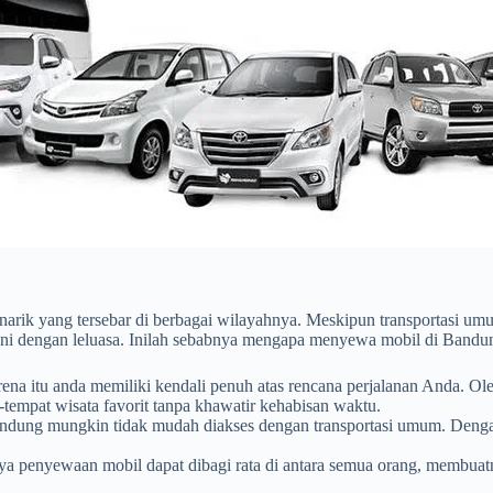
rik yang tersebar di berbagai wilayahnya. Meskipun transportasi umum
a ini dengan leluasa. Inilah sebabnya mengapa menyewa mobil di Band
rena itu anda memiliki kendali penuh atas rencana perjalanan Anda. Ole
empat wisata favorit tanpa khawatir kehabisan waktu.
Bandung mungkin tidak mudah diakses dengan transportasi umum. De
aya penyewaan mobil dapat dibagi rata di antara semua orang, membua