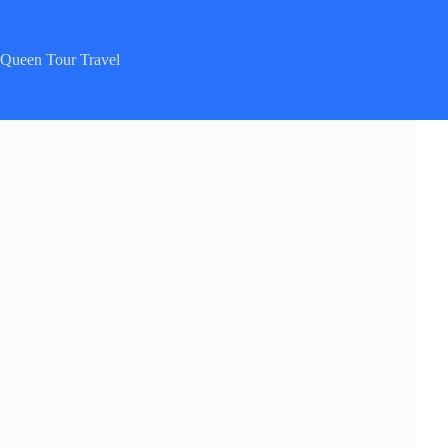
Skip
to
content
Queen Tour Travel
Daerah Gedebage