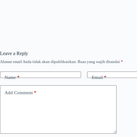
Leave a Reply
Alamat email Anda tidak akan dipublikasikan.
Ruas yang wajib ditandai
*
Name
*
Email
*
Add Comment
*