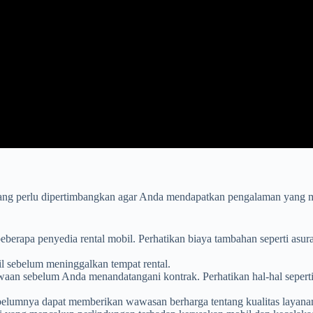
 yang perlu dipertimbangkan agar Anda mendapatkan pengalaman yang m
beberapa penyedia rental mobil. Perhatikan biaya tambahan seperti asu
il sebelum meninggalkan tempat rental.
yewaan sebelum Anda menandatangani kontrak. Perhatikan hal-hal sepert
belumnya dapat memberikan wawasan berharga tentang kualitas layan