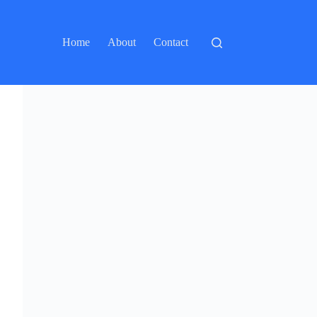
Home
About
Contact