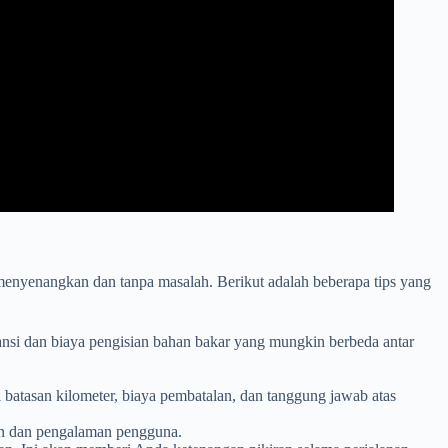
enyenangkan dan tanpa masalah. Berikut adalah beberapa tips yang
ransi dan biaya pengisian bahan bakar yang mungkin berbeda antar
i batasan kilometer, biaya pembatalan, dan tanggung jawab atas
an dan pengalaman pengguna.