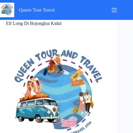
Skip
to
Queen Tour Travel
content
Elf Long Di Bojongloa Kidul