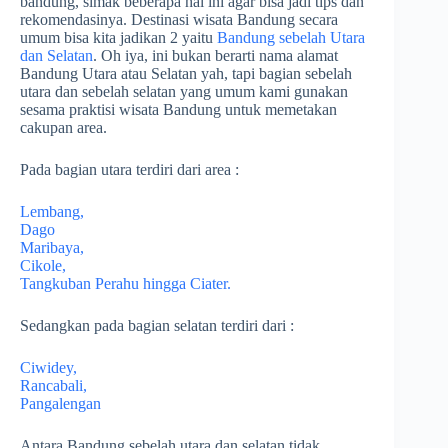
bandung, simak beberapa hal ini agar bisa jadi tips dan
rekomendasinya. Destinasi wisata Bandung secara
umum bisa kita jadikan 2 yaitu
Bandung sebelah Utara
dan Selatan
. Oh iya, ini bukan berarti nama alamat
Bandung Utara atau Selatan yah, tapi bagian sebelah
utara dan sebelah selatan yang umum kami gunakan
sesama praktisi wisata Bandung untuk memetakan
cakupan area.
Pada bagian utara terdiri dari area :
Lembang,
Dago
Maribaya,
Cikole,
Tangkuban Perahu hingga Ciater.
Sedangkan pada bagian selatan terdiri dari :
Ciwidey,
Rancabali,
Pangalengan
Antara Bandung sebelah utara dan selatan tidak