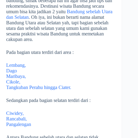
bandung, simak beberapa hal ini agar bisa jadi tips dan
rekomendasinya. Destinasi wisata Bandung secara
umum bisa kita jadikan 2 yaitu
Bandung sebelah Utara
dan Selatan
. Oh iya, ini bukan berarti nama alamat
Bandung Utara atau Selatan yah, tapi bagian sebelah
utara dan sebelah selatan yang umum kami gunakan
sesama praktisi wisata Bandung untuk memetakan
cakupan area.
Pada bagian utara terdiri dari area :
Lembang,
Dago
Maribaya,
Cikole,
Tangkuban Perahu hingga Ciater.
Sedangkan pada bagian selatan terdiri dari :
Ciwidey,
Rancabali,
Pangalengan
Antara Bandung sebelah utara dan selatan tidak