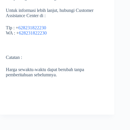
Untuk informasi lebih lanjut, hubungi Customer
Assistance Center di :
Tlp : +
628231822230
WA : +
628231822230
Catatan :
Harga sewaktu-waktu dapat berubah tanpa
pemberitahuan sebelumnya.