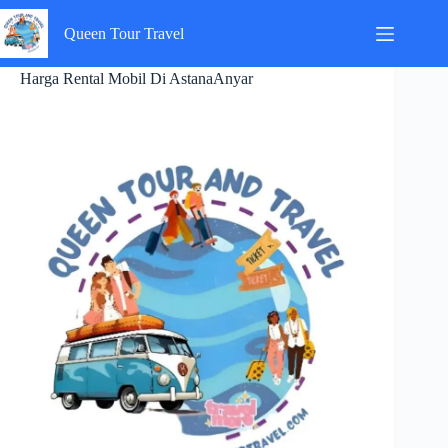
Skip
to
Queen Tour Travel
content
Harga Rental Mobil Di AstanaAnyar