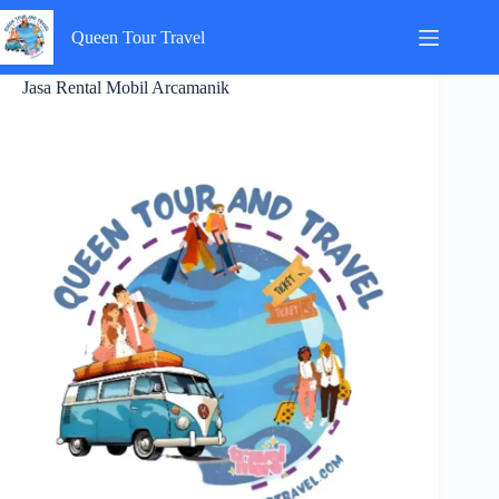
Skip
to
Queen Tour Travel
content
Jasa Rental Mobil Arcamanik