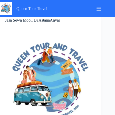
Skip
to
Queen Tour Travel
content
Jasa Sewa Mobil Di AstanaAnyar