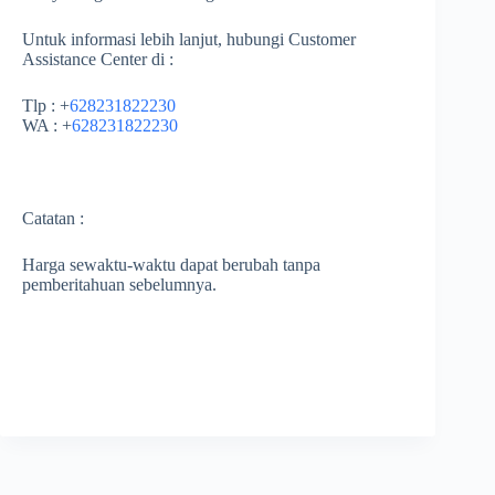
Untuk informasi lebih lanjut, hubungi Customer
Assistance Center di :
Tlp : +
628231822230
WA : +
628231822230
Catatan :
Harga sewaktu-waktu dapat berubah tanpa
pemberitahuan sebelumnya.