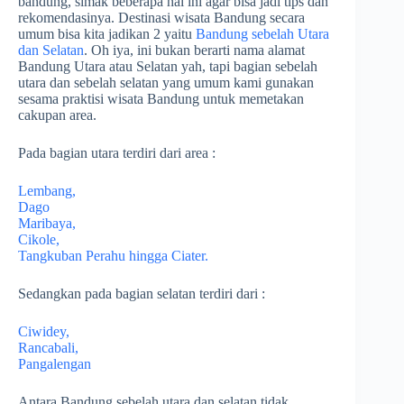
bandung, simak beberapa hal ini agar bisa jadi tips dan
rekomendasinya. Destinasi wisata Bandung secara
umum bisa kita jadikan 2 yaitu
Bandung sebelah Utara
dan Selatan
. Oh iya, ini bukan berarti nama alamat
Bandung Utara atau Selatan yah, tapi bagian sebelah
utara dan sebelah selatan yang umum kami gunakan
sesama praktisi wisata Bandung untuk memetakan
cakupan area.
Pada bagian utara terdiri dari area :
Lembang,
Dago
Maribaya,
Cikole,
Tangkuban Perahu hingga Ciater.
Sedangkan pada bagian selatan terdiri dari :
Ciwidey,
Rancabali,
Pangalengan
Antara Bandung sebelah utara dan selatan tidak