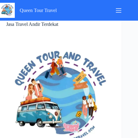
Skip
to
Queen Tour Travel
content
Jasa Travel Andir Terdekat