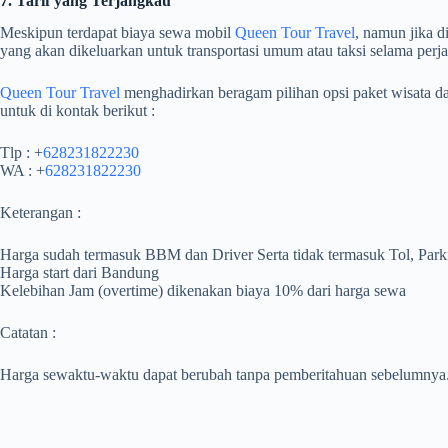
7. Tarif yang Terjangkau
Meskipun terdapat biaya sewa mobil
Queen Tour Travel
, namun jika d
yang akan dikeluarkan untuk transportasi umum atau taksi selama perja
Queen Tour Travel
menghadirkan beragam pilihan opsi paket wisata d
untuk di kontak berikut :
Tlp : +
628231822230
WA : +
628231822230
Keterangan :
Harga sudah termasuk BBM dan Driver Serta tidak termasuk Tol, Park
Harga start dari Bandung
Kelebihan Jam (overtime) dikenakan biaya 10% dari harga sewa
Catatan :
Harga sewaktu-waktu dapat berubah tanpa pemberitahuan sebelumnya