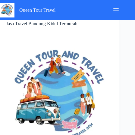
Skip
to
Queen Tour Travel
content
Jasa Travel Bandung Kidul Termurah