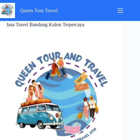
Skip
to
Queen Tour Travel
content
Jasa Travel Bandung Kulon Terpercaya