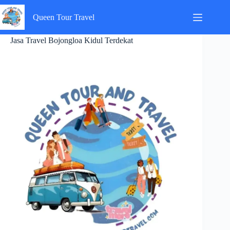
Skip
to
Queen Tour Travel
content
Jasa Travel Bojongloa Kidul Terdekat