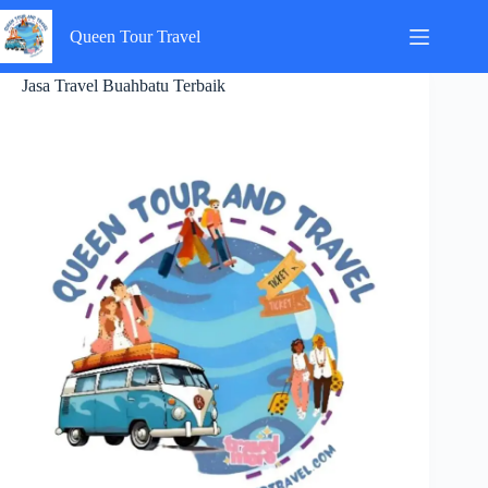
Skip
to
Queen Tour Travel
content
Jasa Travel Buahbatu Terbaik