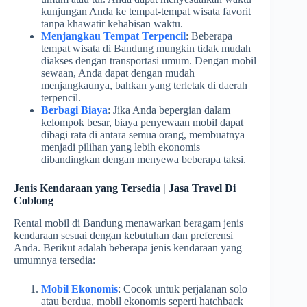
kunjungan Anda ke tempat-tempat wisata favorit
tanpa khawatir kehabisan waktu.
Menjangkau Tempat Terpencil
: Beberapa
tempat wisata di Bandung mungkin tidak mudah
diakses dengan transportasi umum. Dengan mobil
sewaan, Anda dapat dengan mudah
menjangkaunya, bahkan yang terletak di daerah
terpencil.
Berbagi Biaya
: Jika Anda bepergian dalam
kelompok besar, biaya penyewaan mobil dapat
dibagi rata di antara semua orang, membuatnya
menjadi pilihan yang lebih ekonomis
dibandingkan dengan menyewa beberapa taksi.
Jenis Kendaraan yang Tersedia | Jasa Travel Di
Coblong
Rental mobil di Bandung menawarkan beragam jenis
kendaraan sesuai dengan kebutuhan dan preferensi
Anda. Berikut adalah beberapa jenis kendaraan yang
umumnya tersedia:
Mobil Ekonomis
: Cocok untuk perjalanan solo
atau berdua, mobil ekonomis seperti hatchback