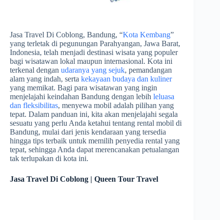
Jasa Travel Di Coblong, Bandung, “
Kota Kembang
”
yang terletak di pegunungan Parahyangan, Jawa Barat,
Indonesia, telah menjadi destinasi wisata yang populer
bagi wisatawan lokal maupun internasional. Kota ini
terkenal dengan
udaranya yang sejuk
, pemandangan
alam yang indah, serta
kekayaan budaya dan kuliner
yang memikat. Bagi para wisatawan yang ingin
menjelajahi keindahan Bandung dengan lebih
leluasa
dan fleksibilitas
, menyewa mobil adalah pilihan yang
tepat. Dalam panduan ini, kita akan menjelajahi segala
sesuatu yang perlu Anda ketahui tentang rental mobil di
Bandung, mulai dari jenis kendaraan yang tersedia
hingga tips terbaik untuk memilih penyedia rental yang
tepat, sehingga Anda dapat merencanakan petualangan
tak terlupakan di kota ini.
Jasa Travel Di Coblong | Queen Tour Travel