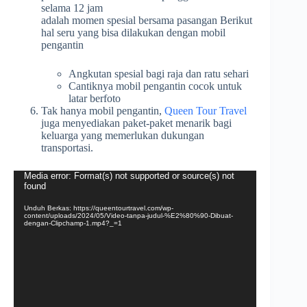
selama 12 jam
adalah momen spesial bersama pasangan Berikut
hal seru yang bisa dilakukan dengan mobil
pengantin
Angkutan spesial bagi raja dan ratu sehari
Cantiknya mobil pengantin cocok untuk
latar berfoto
Tak hanya mobil pengantin,
Queen Tour Travel
juga menyediakan paket-paket menarik bagi
keluarga yang memerlukan dukungan
transportasi.
Pemutar
Media error: Format(s) not supported or source(s) not
found
Video
Unduh Berkas: https://queentourtravel.com/wp-
content/uploads/2024/05/Video-tanpa-judul-%E2%80%90-Dibuat-
dengan-Clipchamp-1.mp4?_=1