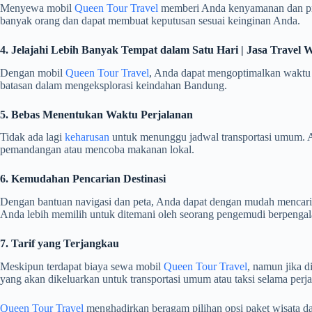
Menyewa mobil
Queen Tour Travel
memberi Anda kenyamanan dan priva
banyak orang dan dapat membuat keputusan sesuai keinginan Anda.
4. Jelajahi Lebih Banyak Tempat dalam Satu Hari | Jasa Travel 
Dengan mobil
Queen Tour Travel
, Anda dapat mengoptimalkan waktu k
batasan dalam mengeksplorasi keindahan Bandung.
5. Bebas Menentukan Waktu Perjalanan
Tidak ada lagi
keharusan
untuk menunggu jadwal transportasi umum. A
pemandangan atau mencoba makanan lokal.
6. Kemudahan Pencarian Destinasi
Dengan bantuan navigasi dan peta, Anda dapat dengan mudah mencari 
Anda lebih memilih untuk ditemani oleh seorang pengemudi berpenga
7. Tarif yang Terjangkau
Meskipun terdapat biaya sewa mobil
Queen Tour Travel
, namun jika d
yang akan dikeluarkan untuk transportasi umum atau taksi selama perja
Queen Tour Travel
menghadirkan beragam pilihan opsi paket wisata d