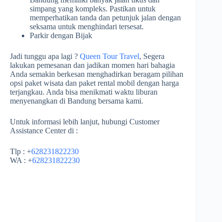
simpang yang kompleks. Pastikan untuk
memperhatikan tanda dan petunjuk jalan dengan
seksama untuk menghindari tersesat.
Parkir dengan Bijak
Jadi tunggu apa lagi ?
Queen Tour Travel
, Segera
lakukan pemesanan dan jadikan momen hari bahagia
Anda semakin berkesan menghadirkan beragam pilihan
opsi paket wisata dan paket rental mobil dengan harga
terjangkau. Anda bisa menikmati waktu liburan
menyenangkan di Bandung bersama kami.
Untuk informasi lebih lanjut, hubungi Customer
Assistance Center di :
Tlp : +
628231822230
WA : +
628231822230