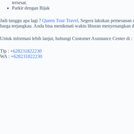
tersesat.
Parkir dengan Bijak
Jadi tunggu apa lagi ?
Queen Tour Travel
, Segera lakukan pemesanan 
harga terjangkau. Anda bisa menikmati waktu liburan menyenangkan
Untuk informasi lebih lanjut, hubungi Customer Assistance Center di :
Tlp : +
628231822230
WA : +
628231822230