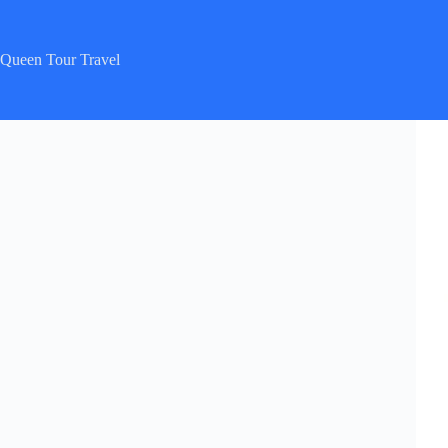
Skip
to
content
Queen Tour Travel
Mobil Elf Di Gedebage