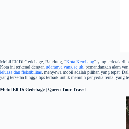
Mobil Elf Di Gedebage, Bandung, “
Kota Kembang
” yang terletak di
Kota ini terkenal dengan
udaranya yang sejuk
, pemandangan alam yang
leluasa dan fleksibilitas
, menyewa mobil adalah pilihan yang tepat. Dala
yang tersedia hingga tips terbaik untuk memilih penyedia rental yang t
Mobil Elf Di Gedebage | Queen Tour Travel