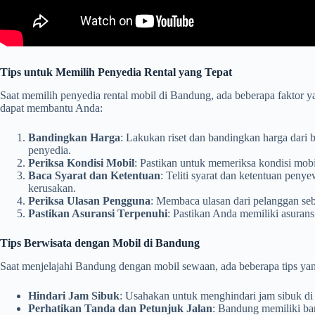
Tips untuk Memilih Penyedia Rental yang Tepat
Saat memilih penyedia rental mobil di Bandung, ada beberapa faktor
dapat membantu Anda:
Bandingkan Harga
: Lakukan riset dan bandingkan harga dari 
penyedia.
Periksa Kondisi Mobil
: Pastikan untuk memeriksa kondisi mob
Baca Syarat dan Ketentuan
: Teliti syarat dan ketentuan pen
kerusakan.
Periksa Ulasan Pengguna
: Membaca ulasan dari pelanggan se
Pastikan Asuransi Terpenuhi
: Pastikan Anda memiliki asuran
Tips Berwisata dengan Mobil di Bandung
Saat menjelajahi Bandung dengan mobil sewaan, ada beberapa tips yan
Hindari Jam Sibuk
: Usahakan untuk menghindari jam sibuk di j
Perhatikan Tanda dan Petunjuk Jalan
: Bandung memiliki ba