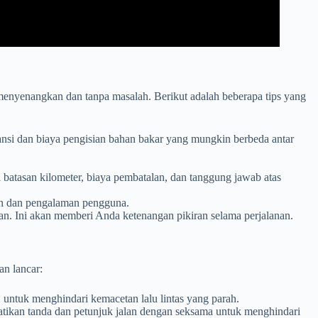
enyenangkan dan tanpa masalah. Berikut adalah beberapa tips yang
ransi dan biaya pengisian bahan bakar yang mungkin berbeda antar
i batasan kilometer, biaya pembatalan, dan tanggung jawab atas
an dan pengalaman pengguna.
an. Ini akan memberi Anda ketenangan pikiran selama perjalanan.
n lancar:
, untuk menghindari kemacetan lalu lintas yang parah.
tikan tanda dan petunjuk jalan dengan seksama untuk menghindari