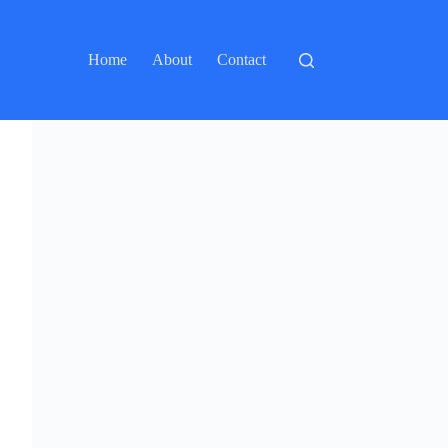
Home
About
Contact