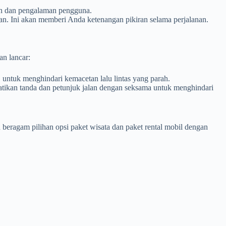
an dan pengalaman pengguna.
an. Ini akan memberi Anda ketenangan pikiran selama perjalanan.
n lancar:
, untuk menghindari kemacetan lalu lintas yang parah.
tikan tanda dan petunjuk jalan dengan seksama untuk menghindari
eragam pilihan opsi paket wisata dan paket rental mobil dengan