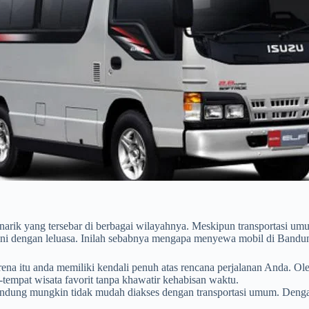
rik yang tersebar di berbagai wilayahnya. Meskipun transportasi umum
a ini dengan leluasa. Inilah sebabnya mengapa menyewa mobil di Band
rena itu anda memiliki kendali penuh atas rencana perjalanan Anda. Ole
empat wisata favorit tanpa khawatir kehabisan waktu.
Bandung mungkin tidak mudah diakses dengan transportasi umum. De