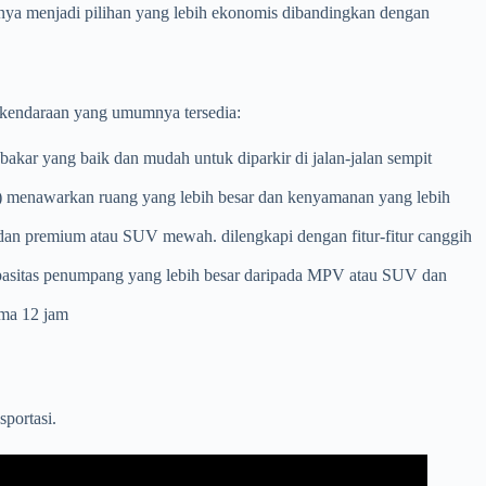
tnya menjadi pilihan yang lebih ekonomis dibandingkan dengan
 kendaraan yang umumnya tersedia:
bakar yang baik dan mudah untuk diparkir di jalan-jalan sempit
e) menawarkan ruang yang lebih besar dan kenyamanan yang lebih
dan premium atau SUV mewah. dilengkapi dengan fitur-fitur canggih
kapasitas penumpang yang lebih besar daripada MPV atau SUV dan
ama 12 jam
portasi.