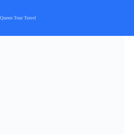
Skip
to
content
Queen Tour Travel
Mobil Elf Di Mandalajati