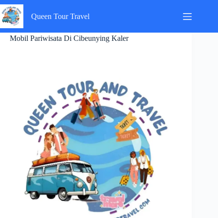
Skip
to
Queen Tour Travel
content
Mobil Pariwisata Di Cibeunying Kaler