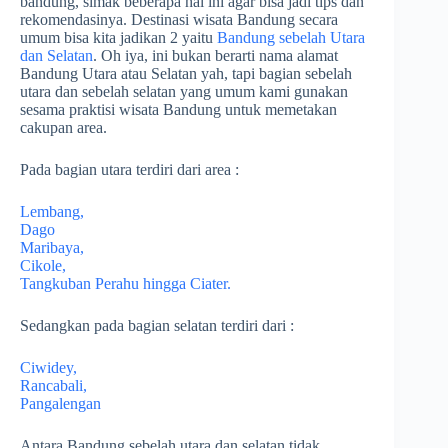
bandung, simak beberapa hal ini agar bisa jadi tips dan
rekomendasinya. Destinasi wisata Bandung secara
umum bisa kita jadikan 2 yaitu
Bandung sebelah Utara
dan Selatan
. Oh iya, ini bukan berarti nama alamat
Bandung Utara atau Selatan yah, tapi bagian sebelah
utara dan sebelah selatan yang umum kami gunakan
sesama praktisi wisata Bandung untuk memetakan
cakupan area.
Pada bagian utara terdiri dari area :
Lembang,
Dago
Maribaya,
Cikole,
Tangkuban Perahu hingga Ciater.
Sedangkan pada bagian selatan terdiri dari :
Ciwidey,
Rancabali,
Pangalengan
Antara Bandung sebelah utara dan selatan tidak