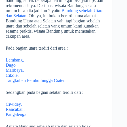
bandung, simak beberapa hal ini agar bisa jadi tips dan
rekomendasinya. Destinasi wisata Bandung secara
umum bisa kita jadikan 2 yaitu
Bandung sebelah Utara
dan Selatan
. Oh iya, ini bukan berarti nama alamat
Bandung Utara atau Selatan yah, tapi bagian sebelah
utara dan sebelah selatan yang umum kami gunakan
sesama praktisi wisata Bandung untuk memetakan
cakupan area.
Pada bagian utara terdiri dari area :
Lembang,
Dago
Maribaya,
Cikole,
Tangkuban Perahu hingga Ciater.
Sedangkan pada bagian selatan terdiri dari :
Ciwidey,
Rancabali,
Pangalengan
Antara Bandung sebelah utara dan selatan tidak