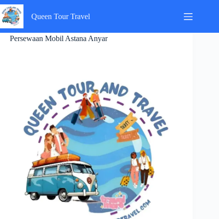
Skip
to
Queen Tour Travel
content
Persewaan Mobil Astana Anyar