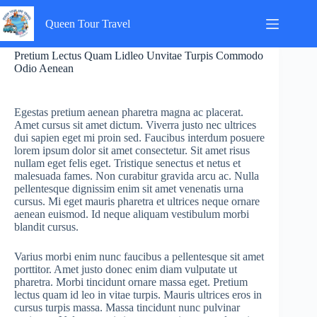
Skip
to
Queen Tour Travel
content
Pretium Lectus Quam Lidleo Unvitae Turpis Commodo
Odio Aenean
Egestas pretium aenean pharetra magna ac placerat.
Amet cursus sit amet dictum. Viverra justo nec ultrices
dui sapien eget mi proin sed. Faucibus interdum posuere
lorem ipsum dolor sit amet consectetur. Sit amet risus
nullam eget felis eget. Tristique senectus et netus et
malesuada fames. Non curabitur gravida arcu ac. Nulla
pellentesque dignissim enim sit amet venenatis urna
cursus. Mi eget mauris pharetra et ultrices neque ornare
aenean euismod. Id neque aliquam vestibulum morbi
blandit cursus.
Varius morbi enim nunc faucibus a pellentesque sit amet
porttitor. Amet justo donec enim diam vulputate ut
pharetra. Morbi tincidunt ornare massa eget. Pretium
lectus quam id leo in vitae turpis. Mauris ultrices eros in
cursus turpis massa. Massa tincidunt nunc pulvinar