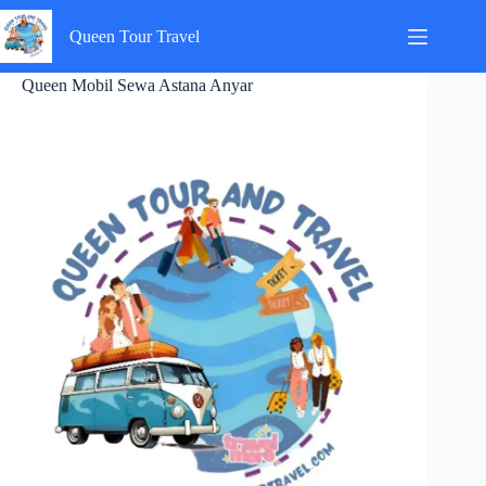
Skip
to
Queen Tour Travel
content
Queen Mobil Sewa Astana Anyar