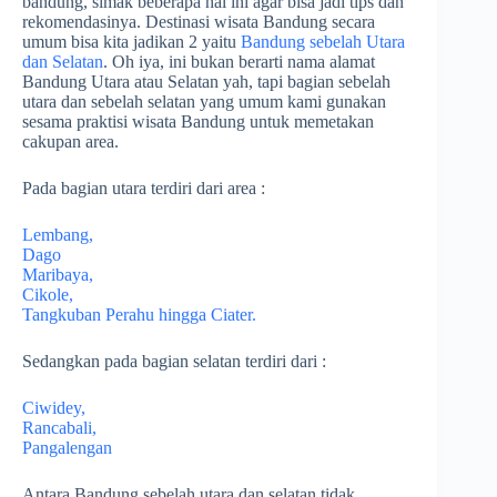
bandung, simak beberapa hal ini agar bisa jadi tips dan
rekomendasinya. Destinasi wisata Bandung secara
umum bisa kita jadikan 2 yaitu
Bandung sebelah Utara
dan Selatan
. Oh iya, ini bukan berarti nama alamat
Bandung Utara atau Selatan yah, tapi bagian sebelah
utara dan sebelah selatan yang umum kami gunakan
sesama praktisi wisata Bandung untuk memetakan
cakupan area.
Pada bagian utara terdiri dari area :
Lembang,
Dago
Maribaya,
Cikole,
Tangkuban Perahu hingga Ciater.
Sedangkan pada bagian selatan terdiri dari :
Ciwidey,
Rancabali,
Pangalengan
Antara Bandung sebelah utara dan selatan tidak