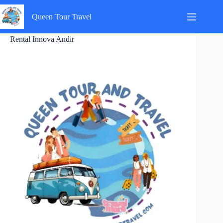
Skip
to
Queen Tour Travel
content
Rental Innova Andir