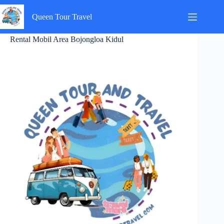
Skip
to
Queen Tour Travel
content
Rental Mobil Area Bojongloa Kidul