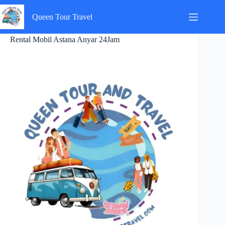
Skip
to
Queen Tour Travel
content
Rental Mobil Astana Anyar 24Jam