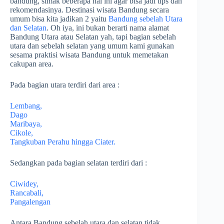
bandung, simak beberapa hal ini agar bisa jadi tips dan
rekomendasinya. Destinasi wisata Bandung secara
umum bisa kita jadikan 2 yaitu
Bandung sebelah Utara
dan Selatan
. Oh iya, ini bukan berarti nama alamat
Bandung Utara atau Selatan yah, tapi bagian sebelah
utara dan sebelah selatan yang umum kami gunakan
sesama praktisi wisata Bandung untuk memetakan
cakupan area.
Pada bagian utara terdiri dari area :
Lembang,
Dago
Maribaya,
Cikole,
Tangkuban Perahu hingga Ciater.
Sedangkan pada bagian selatan terdiri dari :
Ciwidey,
Rancabali,
Pangalengan
Antara Bandung sebelah utara dan selatan tidak