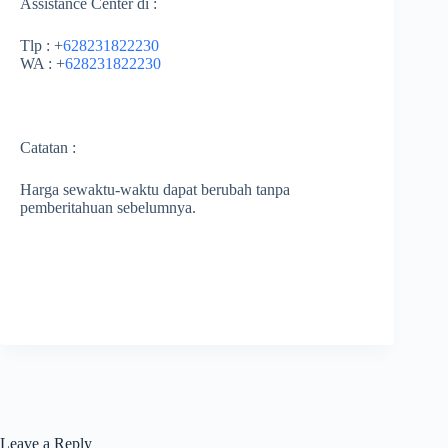
Assistance Center di :
Tlp : +
628231822230
WA : +
628231822230
Catatan :
Harga sewaktu-waktu dapat berubah tanpa
pemberitahuan sebelumnya.
Leave a Reply