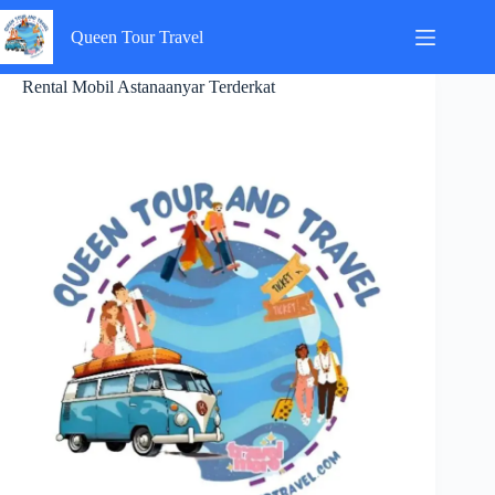
Skip
to
Queen Tour Travel
content
Rental Mobil Astanaanyar Terderkat