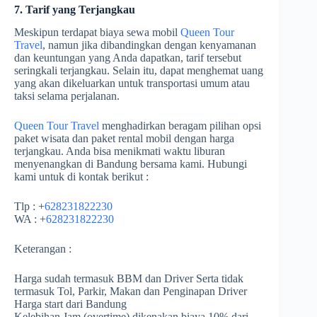
7. Tarif yang Terjangkau
Meskipun terdapat biaya sewa mobil
Queen Tour
Travel
, namun jika dibandingkan dengan kenyamanan
dan keuntungan yang Anda dapatkan, tarif tersebut
seringkali terjangkau. Selain itu, dapat menghemat uang
yang akan dikeluarkan untuk transportasi umum atau
taksi selama perjalanan.
Queen Tour Travel
menghadirkan beragam pilihan opsi
paket wisata dan paket rental mobil dengan harga
terjangkau. Anda bisa menikmati waktu liburan
menyenangkan di Bandung bersama kami. Hubungi
kami untuk di kontak berikut :
Tlp : +
628231822230
WA : +
628231822230
Keterangan :
Harga sudah termasuk BBM dan Driver Serta tidak
termasuk Tol, Parkir, Makan dan Penginapan Driver
Harga start dari Bandung
Kelebihan Jam (overtime) dikenakan biaya 10% dari