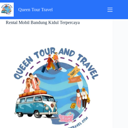
Skip
to
Queen Tour Travel
content
Rental Mobil Bandung Kidul Terpercaya