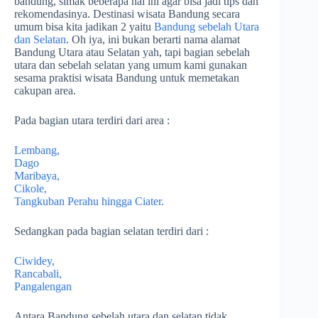
bandung, simak beberapa hal ini agar bisa jadi tips dan
rekomendasinya. Destinasi wisata Bandung secara
umum bisa kita jadikan 2 yaitu
Bandung sebelah Utara
dan Selatan
. Oh iya, ini bukan berarti nama alamat
Bandung Utara atau Selatan yah, tapi bagian sebelah
utara dan sebelah selatan yang umum kami gunakan
sesama praktisi wisata Bandung untuk memetakan
cakupan area.
Pada bagian utara terdiri dari area :
Lembang,
Dago
Maribaya,
Cikole,
Tangkuban Perahu hingga Ciater.
Sedangkan pada bagian selatan terdiri dari :
Ciwidey,
Rancabali,
Pangalengan
Antara Bandung sebelah utara dan selatan tidak