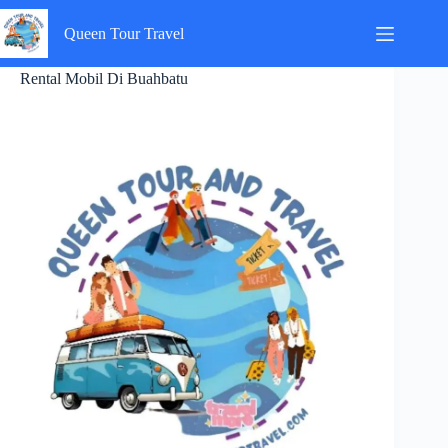
Skip
to
Queen Tour Travel
content
Rental Mobil Di Buahbatu