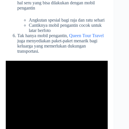
hal seru yang bisa dilakukan dengan mobil
pengantin
Angkutan spesial bagi raja dan ratu sehari
Cantiknya mobil pengantin cocok untuk
latar berfoto
Tak hanya mobil pengantin,
Queen Tour Travel
juga menyediakan paket-paket menarik bagi
keluarga yang memerlukan dukungan
transportasi.