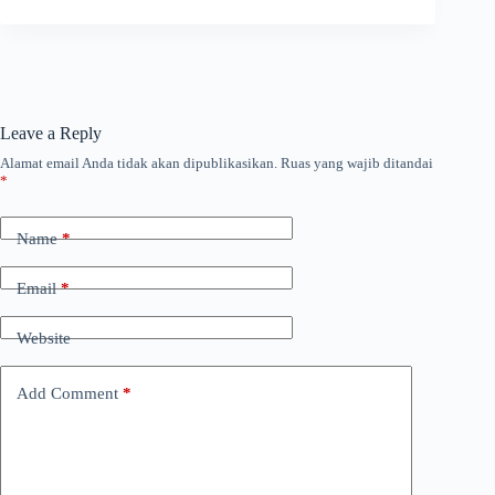
Leave a Reply
Alamat email Anda tidak akan dipublikasikan.
Ruas yang wajib ditandai
*
Name
*
Email
*
Website
Add Comment
*