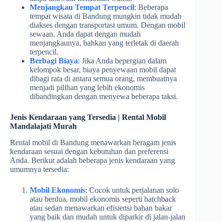
Menjangkau Tempat Terpencil
: Beberapa
tempat wisata di Bandung mungkin tidak mudah
diakses dengan transportasi umum. Dengan mobil
sewaan, Anda dapat dengan mudah
menjangkaunya, bahkan yang terletak di daerah
terpencil.
Berbagi Biaya
: Jika Anda bepergian dalam
kelompok besar, biaya penyewaan mobil dapat
dibagi rata di antara semua orang, membuatnya
menjadi pilihan yang lebih ekonomis
dibandingkan dengan menyewa beberapa taksi.
Jenis Kendaraan yang Tersedia | Rental Mobil
Mandalajati Murah
Rental mobil di Bandung menawarkan beragam jenis
kendaraan sesuai dengan kebutuhan dan preferensi
Anda. Berikut adalah beberapa jenis kendaraan yang
umumnya tersedia:
Mobil Ekonomis
: Cocok untuk perjalanan solo
atau berdua, mobil ekonomis seperti hatchback
atau sedan menawarkan efisiensi bahan bakar
yang baik dan mudah untuk diparkir di jalan-jalan