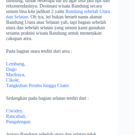
bandung, simak beberapa hal ini agar bisa jadi tips dan
rekomendasinya. Destinasi wisata Bandung secara
umum bisa kita jadikan 2 yaitu
Bandung sebelah Utara
dan Selatan
. Oh iya, ini bukan berarti nama alamat
Bandung Utara atau Selatan yah, tapi bagian sebelah
utara dan sebelah selatan yang umum kami gunakan
sesama praktisi wisata Bandung untuk memetakan
cakupan area.
Pada bagian utara terdiri dari area :
Lembang,
Dago
Maribaya,
Cikole,
Tangkuban Perahu hingga Ciater.
Sedangkan pada bagian selatan terdiri dari :
Ciwidey,
Rancabali,
Pangalengan
Antara Bandung sebelah utara dan selatan tidak