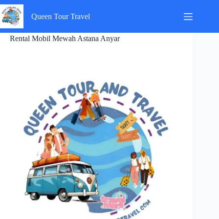
Skip
to
Queen Tour Travel
content
Rental Mobil Mewah Astana Anyar