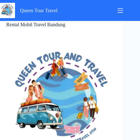
Skip
to
Queen Tour Travel
content
Rental Mobil Travel Bandung